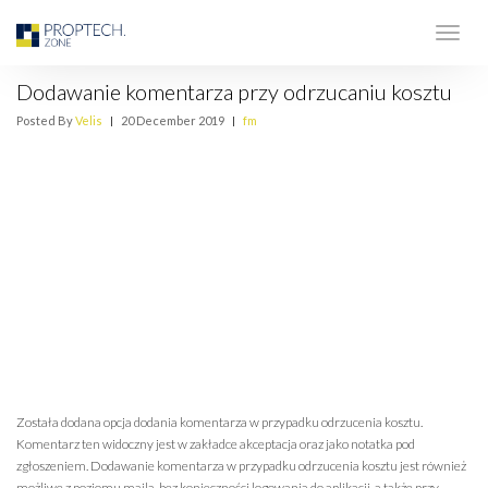
Dodawanie komentarza przy odrzucaniu kosztu
Posted By
Velis
|
20 December 2019
|
fm
Została dodana opcja dodania komentarza w przypadku odrzucenia kosztu.
Komentarz ten widoczny jest w zakładce akceptacja oraz jako notatka pod
zgłoszeniem. Dodawanie komentarza w przypadku odrzucenia kosztu jest również
możliwe z poziomu maila, bez konieczności logowania do aplikacji, a także przy