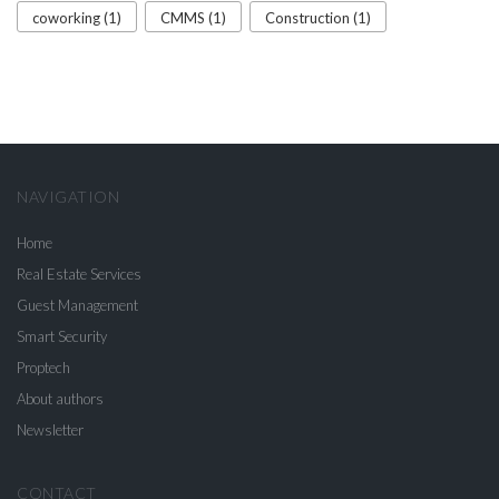
coworking (1)
CMMS (1)
Construction (1)
NAVIGATION
Home
Real Estate Services
Guest Management
Smart Security
Proptech
About authors
Newsletter
CONTACT