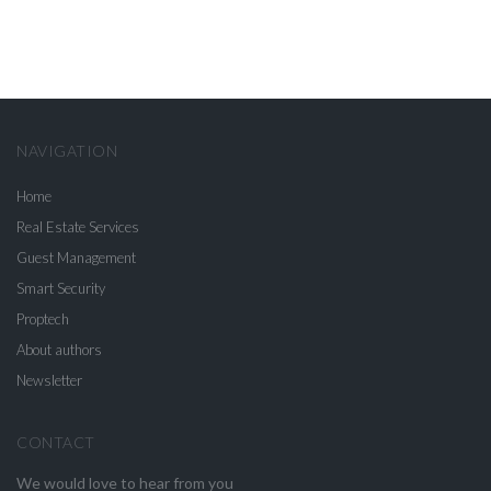
NAVIGATION
Home
Real Estate Services
Guest Management
Smart Security
Proptech
About authors
Newsletter
CONTACT
We would love to hear from you