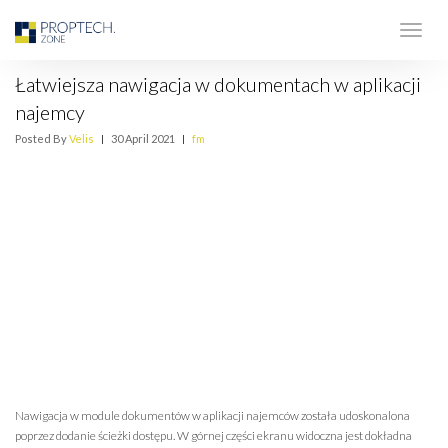
Łatwiejsza nawigacja w dokumentach w aplikacji
najemcy
Posted By
Velis
|
30 April 2021
|
fm
Nawigacja w module dokumentów w aplikacji najemców została udoskonalona
poprzez dodanie ścieżki dostępu. W górnej części ekranu widoczna jest dokładna