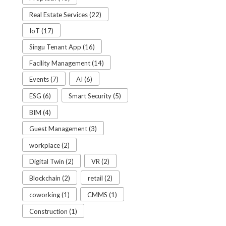
Real Estate Services (22)
IoT (17)
Singu Tenant App (16)
Facility Management (14)
Events (7)
AI (6)
ESG (6)
Smart Security (5)
BIM (4)
Guest Management (3)
workplace (2)
Digital Twin (2)
VR (2)
Blockchain (2)
retail (2)
coworking (1)
CMMS (1)
Construction (1)