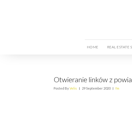
HOME
REAL ESTATE 
Otwieranie linków z powia
Posted By
Velis
|
29 September 2020
|
fm