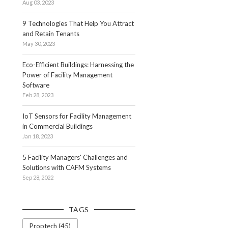
Aug 03, 2023
9 Technologies That Help You Attract
and Retain Tenants
May 30, 2023
Eco-Efficient Buildings: Harnessing the
Power of Facility Management
Software
Feb 28, 2023
IoT Sensors for Facility Management
in Commercial Buildings
Jan 18, 2023
5 Facility Managers' Challenges and
Solutions with CAFM Systems
a
Sep 28, 2022
TAGS
Proptech (45)