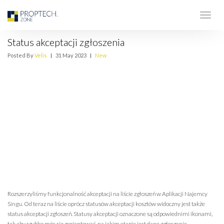
Status akceptacji zgłoszenia
Posted By
Velis
|
31 May 2023
|
New
Rozszerzyliśmy funkcjonalność akceptacji na liście zgłoszeń w Aplikacji Najemcy
Singu. Od teraz na liście oprócz statusów akceptacji kosztów widoczny jest także
status akceptacji zgłoszeń. Statusy akceptacji oznaczone są odpowiednimi ikonami,
tak aby szybko móc się zorientować, na jakim etapie jest dane zgłoszenie.