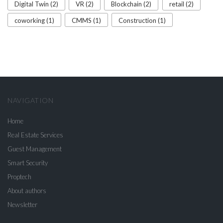
Digital Twin (2)
VR (2)
Blockchain (2)
retail (2)
coworking (1)
CMMS (1)
Construction (1)
NAVIGATION
Home
Real Estate Services
Guest Management
Smart Security
Proptech
About authors
Newsletter