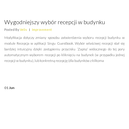
Wygodniejszy wybór recepcji w budynku
Posted By
Velis
|
Improvement
Modyfikacja dotyczy zmiany sposobu zatwierdzenia wyboru recepcji budynku w
module Recepcja w aplikacji Singu Guestbook. Wybór właściwej recepcji stał się
bardziej intuicyjny dzięki zastąpieniu przycisku ‘Zapisz’ widocznego do tej pory
automatycznym wyborem recepcji po kliknięciu na budynek (w przypadku jednej
recepcji w budynku), lub konkretną recepcję (dla budynków z kilkoma
01
Jun