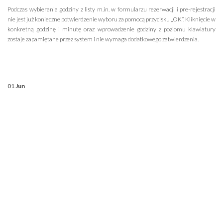
Podczas wybierania godziny z listy m.in. w formularzu rezerwacji i pre-rejestracji
nie jest już konieczne potwierdzenie wyboru za pomocą przycisku „OK”. Kliknięcie w
konkretną godzinę i minutę oraz wprowadzenie godziny z poziomu klawiatury
zostaje zapamiętane przez system i nie wymaga dodatkowego zatwierdzenia.
01
Jun