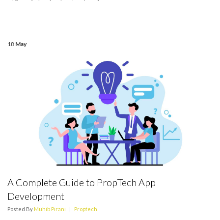
18
May
A Complete Guide to PropTech App
Development
Posted By
Muhib Pirani
|
Proptech