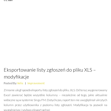
Eksportowanie listy zgłoszeń do pliku XLS –
modyfikacje
Posted By
Velis
|
Improvement
Zmianie uległ sposób eksportu listy zgłoszeń do pliku .XLS. Od teraz, wygenerowany
Excel zawierać będzie wszystkie kolumny – niezależnie od tego, jakie aktualnie
widoczne są w systemie Singu FM. Dotychczas, raport ten nie uwzględniał ukrytych
kolumn przez użytkownika z poziomu listy zgłoszeń. Modyfikacja ta pozwoli na
wygodniejszy i szybszy eksport pełnej