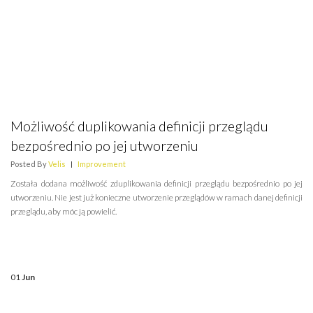
Możliwość duplikowania definicji przeglądu
bezpośrednio po jej utworzeniu
Posted By
Velis
|
Improvement
Została dodana możliwość zduplikowania definicji przeglądu bezpośrednio po jej
utworzeniu. Nie jest już konieczne utworzenie przeglądów w ramach danej definicji
przeglądu, aby móc ją powielić.
01
Jun