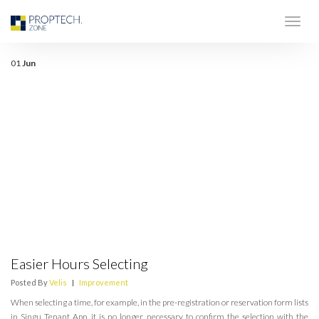
01
Jun
Easier Hours Selecting
Posted By
Velis
|
Improvement
When selecting a time, for example, in the pre-registration or reservation form lists
in Singu Tenant App, it is no longer necessary to confirm the selection with the