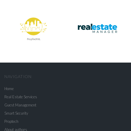
NAVIGATION
Home
Real Estate Services
Guest Management
Smart Security
Proptech
About authors