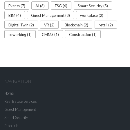
Events (7)
AI (6)
ESG (6)
Smart Security (5)
BIM (4)
Guest Management (3)
workplace (2)
Digital Twin (2)
VR (2)
Blockchain (2)
retail (2)
coworking (1)
CMMS (1)
Construction (1)
NAVIGATION
Home
Real Estate Services
Guest Management
Smart Security
Proptech