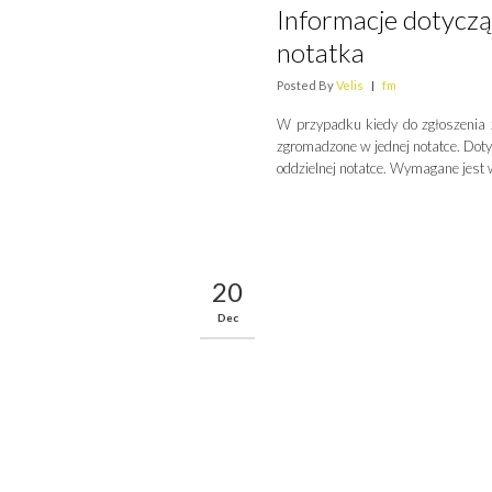
Informacje dotycz
notatka
Posted By
Velis
|
fm
W przypadku kiedy do zgłoszenia 
zgromadzone w jednej notatce. Dot
oddzielnej notatce. Wymagane jest 
20
Dec