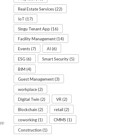
Real Estate Services (22)
IoT (17)
Singu Tenant App (16)
Facility Management (14)
Events (7)
AI (6)
ESG (6)
Smart Security (5)
BIM (4)
Guest Management (3)
workplace (2)
Digital Twin (2)
VR (2)
Blockchain (2)
retail (2)
coworking (1)
CMMS (1)
app
Construction (1)