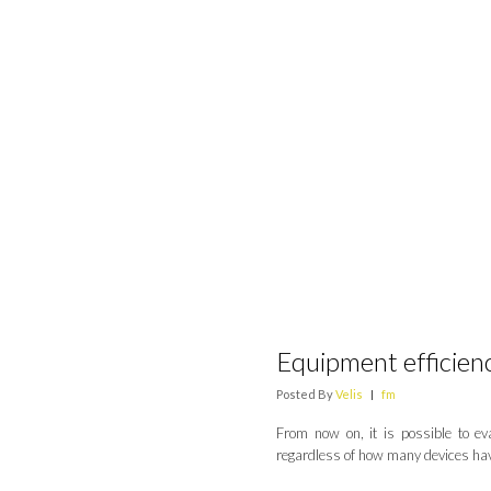
Equipment efficienc
Posted By
Velis
|
fm
From now on, it is possible to ev
regardless of how many devices hav