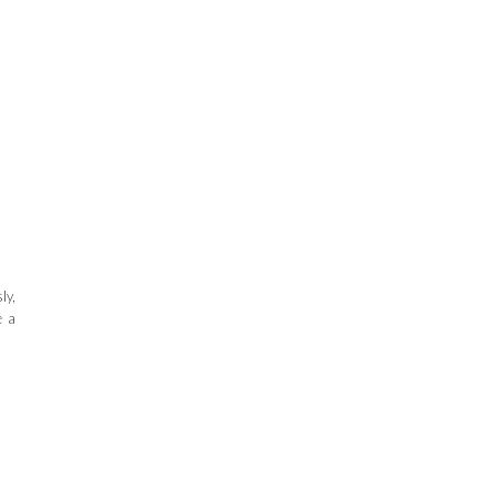
ly,
e a