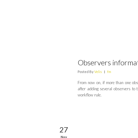
Observers informat
Posted By
Velis
|
fm
From now on, if more than one obser
after adding several observers to 
workflow rule.
27
Nov