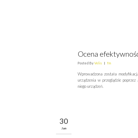
Ocena efektywności
Posted By
Velis
|
fm
Wprowadzona została modyfikacja
urządzenia w przeglądzie poprzez 
niego urządzeń.
30
Jan