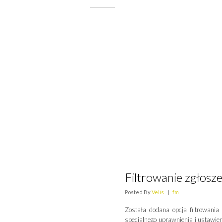
Filtrowanie zgłos
Posted By
Velis
|
fm
Została dodana opcja filtrowani
specjalnego uprawnienia i ustawie