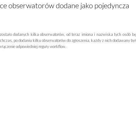
ące obserwatorów dodane jako pojedyncza
zostało dodanych kilka obserwatorów, od teraz imiona i nazwiska tych osób b
ychczas, po dodaniu kilku obserwatorów do zgłoszenia, każdy z nich dodawany by
włączenie odpowiedniej reguły workflow.