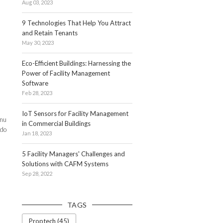
Aug 03, 2023
9 Technologies That Help You Attract
and Retain Tenants
May 30, 2023
Eco-Efficient Buildings: Harnessing the
Power of Facility Management
Software
Feb 28, 2023
IoT Sensors for Facility Management
anu
in Commercial Buildings
 do
Jan 18, 2023
5 Facility Managers' Challenges and
Solutions with CAFM Systems
Sep 28, 2022
TAGS
Proptech (45)