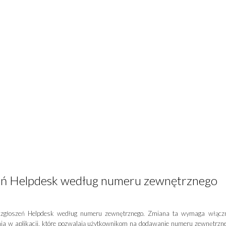
zeń Helpdesk według numeru zewnętrznego
a zgłoszeń Helpdesk według numeru zewnętrznego. Zmiana ta wymaga włącz
nia w aplikacji, które pozwalają użytkownikom na dodawanie numeru zewnętrzn